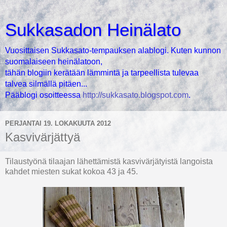
Sukkasadon Heinälato
Vuosittaisen Sukkasato-tempauksen alablogi. Kuten kunnon
suomalaiseen heinälatoon,
tähän blogiin kerätään lämmintä ja tarpeellista tulevaa
talvea silmällä pitäen...
Pääblogi osoitteessa
http://sukkasato.blogspot.com
.
PERJANTAI 19. LOKAKUUTA 2012
Kasvivärjättyä
Tilaustyönä tilaajan lähettämistä kasvivärjätyistä langoista
kahdet miesten sukat kokoa 43 ja 45.